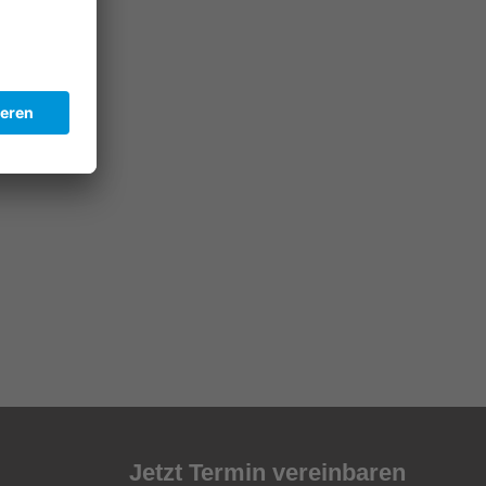
een
echen?
Jetzt Termin vereinbaren