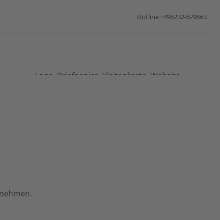
Hotline
+496232-629863
Was darf es sein?
Logo, Briefpapier, Visitenkarte, Website,
beschriftung - oder einfach nur eine coole Tasse?
ernehmen.