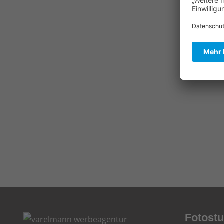
Si
für I
Fotostu