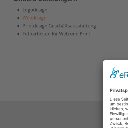
Logodesign
Webdesign
Printdesign Geschäftsausstattung
Fotoarbeiten für Web und Print