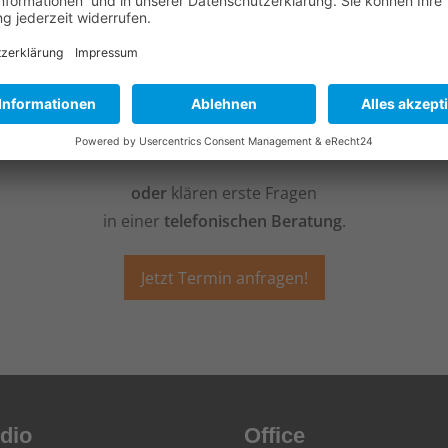
e brauchen zündende Id
hr Unternehmen oder wollen eingefahrene Strukturen aufbr
Gerne besuchen wir Sie
vor Ort
in Ihrem Unternehmen
oder
klären erste Fragen
in einer
telefonischen
Beratung
.
Jetzt Termin anfragen!
dio
Office